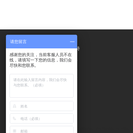
请您留言
产品介绍
合作支持
感谢您的关注，当前客服人员不在
线，请填写一下您的信息，我们会
网上阅卷系统
项目优势
尽快和您联系。
考务管理系统
服务支持
智慧作业平台
项目合作
电子试卷档案系统
档案数字化加工
问卷调查统计分析
系统
翰林科技专业提供网上阅卷系统、网络阅卷系统、学校阅卷系统、电子阅卷、
友情链接：
安全体验馆